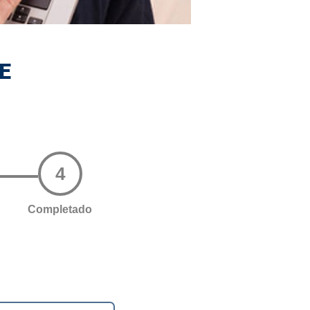
E
4
Completado