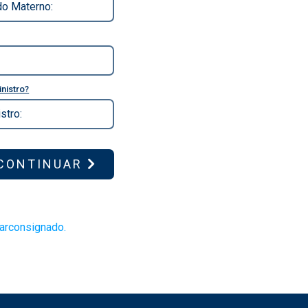
nistro?
CONTINUAR
larconsignado.